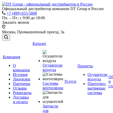
Официальный дистрибютор компании DT Group в России
+7 (499) 653-5808
Пн. – Пт.: с 9:00 до 18:00
Заказать звонок
Москва, Промышленный проезд, 3а
Каталог
Компания
Осушители
О
Проекты
воздуха
компании
История
Осушители
Об
Лицензии
воздуха
Услуги
и
Системы
Партнеры
Приточно-
ст
вентиляции
Отзывы
вытяжные
Реквизиты
системы
Доставка
и оплата
Запчасти
для