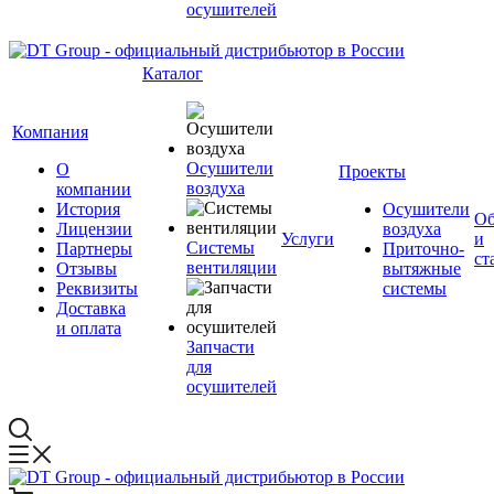
осушителей
Каталог
Компания
Осушители
О
Проекты
воздуха
компании
История
Осушители
Об
Лицензии
воздуха
Услуги
и
Системы
Партнеры
Приточно-
ст
вентиляции
Отзывы
вытяжные
Реквизиты
системы
Доставка
и оплата
Запчасти
для
осушителей